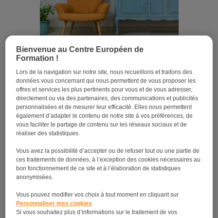
Bienvenue au Centre Européen de
Décoration vintage : comment faire pour l’adopter
Formation !
chez soi ?
Lors de la navigation sur notre site, nous recueillons et traitons des
données vous concernant qui nous permettent de vous proposer les
offres et services les plus pertinents pour vous et de vous adresser,
directement ou via des partenaires, des communications et publicités
personnalisées et de mesurer leur efficacité. Elles nous permettent
également d’adapter le contenu de notre site à vos préférences, de
vous faciliter le partage de contenu sur les réseaux sociaux et de
réaliser des statistiques.
Vous avez la possibilité d’accepter ou de refuser tout ou une partie de
ces traitements de données, à l’exception des cookies nécessaires au
bon fonctionnement de ce site et à l’élaboration de statistiques
anonymisées.
Canapé tendance 2023 : les incontournables à
Vous pouvez modifier vos choix à tout moment en cliquant sur
avoir dans son salon !
Personnaliser mes cookies
Si vous souhaitez plus d’informations sur le traitement de vos