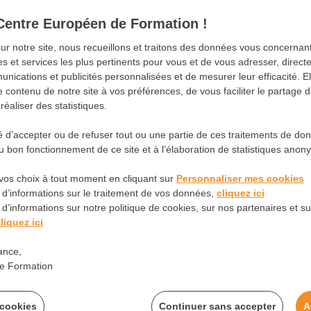
Centre Européen de Formation !
sur notre site, nous recueillons et traitons des données vous concerna
es et services les plus pertinents pour vous et de vous adresser, direc
nications et publicités personnalisées et de mesurer leur efficacité. E
tion
Métiers
Tendances
Tutoriels
Document
 contenu de notre site à vos préférences, de vous faciliter le partage 
éaliser des statistiques.
issions
té d’accepter ou de refuser tout ou une partie de ces traitements de do
 bon fonctionnement de ce site et à l’élaboration de statistiques anon
rice maison : rôle et
vos choix à tout moment en cliquant sur
Personnaliser mes cookies
 d’informations sur le traitement de vos données,
cliquez ici
d’informations sur notre politique de cookies, sur nos partenaires et sur
liquez ici
ance,
e Formation
 cookies
Continuer sans accepter
A