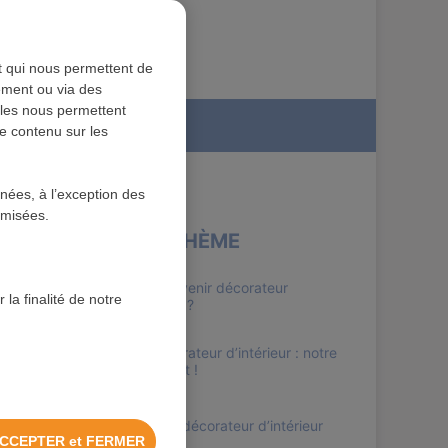
nt qui nous permettent de
tement ou via des
lles nous permettent
ation
de contenu sur les
nnées, à l’exception des
ymisées.
SUR LE MÊME THÈME
Comment devenir décorateur
 la finalité de notre
événementiel ?
Devenir décorateur d’intérieur : notre
guide complet !
Le métier de décorateur d’intérieur
CCEPTER et FERMER