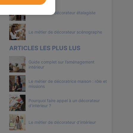
Le métier de décorateur étalagiste
Le métier de décorateur scénographe
ARTICLES LES PLUS LUS
Guide complet sur l’aménagement
intérieur
Le métier de décoratrice maison : rôle et
missions
Pourquoi faire appel à un décorateur
d’intérieur ?
Le métier de décorateur d’intérieur