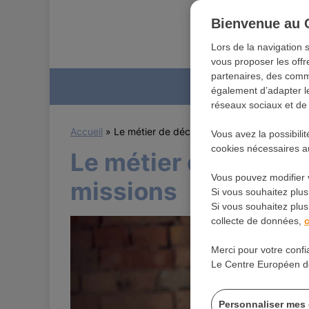
Bienvenue au 
Lors de la navigation 
vous proposer les offr
partenaires, des commu
Forma
également d’adapter le
réseaux sociaux et de r
Accueil
»
Le métier de décoratrice maison : rôle et m
Vous avez la possibili
cookies nécessaires au
Le métier de décorat
Vous pouvez modifier 
missions
Si vous souhaitez plus
Si vous souhaitez plus 
collecte de données,
c
Merci pour votre confi
Le Centre Européen d
Personnaliser mes