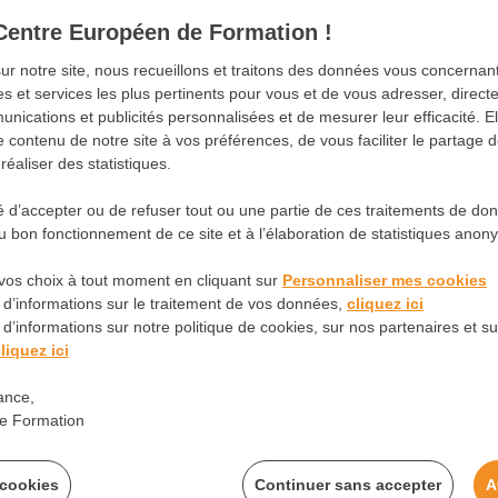
Centre Européen de Formation !
sur notre site, nous recueillons et traitons des données vous concerna
es et services les plus pertinents pour vous et de vous adresser, direc
nications et publicités personnalisées et de mesurer leur efficacité. E
tion
Métiers
Tendances
Tutoriels
Document
 contenu de notre site à vos préférences, de vous faciliter le partage 
éaliser des statistiques.
té d’accepter ou de refuser tout ou une partie de ces traitements de do
chez soi !
 bon fonctionnement de ce site et à l’élaboration de statistiques anon
ce pour se sentir bien
vos choix à tout moment en cliquant sur
Personnaliser mes cookies
 d’informations sur le traitement de vos données,
cliquez ici
d’informations sur notre politique de cookies, sur nos partenaires et sur
liquez ici
ance,
e Formation
 cookies
Continuer sans accepter
A