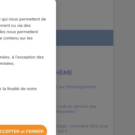
nt qui nous permettent de
tement ou via des
lles nous permettent
ation
de contenu sur les
nnées, à l’exception des
ymisées.
SUR LE MÊME THÈME
Guide complet sur l’aménagement
 la finalité de notre
intérieur
WordPress, un outil au service des
créateurs d’entreprises !
Décoration vintage : comment faire pour
l’adopter chez soi ?
CCEPTER et FERMER