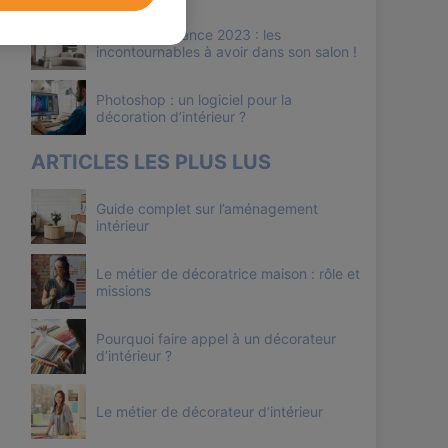
Canapé tendance 2023 : les
incontournables à avoir dans son salon !
Photoshop : un logiciel pour la
décoration d’intérieur ?
ARTICLES LES PLUS LUS
Guide complet sur l’aménagement
intérieur
Le métier de décoratrice maison : rôle et
missions
Pourquoi faire appel à un décorateur
d’intérieur ?
Le métier de décorateur d’intérieur