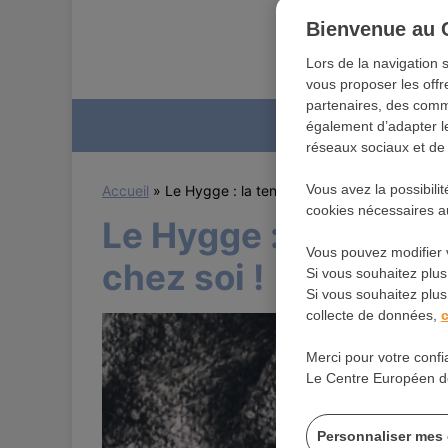
Bienvenue au 
Lors de la navigation 
vous proposer les offr
partenaires, des commu
Forma
également d’adapter le
réseaux sociaux et de r
Vous avez la possibili
Accueil
»
Le Hygge : la tendance pour se sentir bien 
cookies nécessaires au
Le Hygge : la tendan
Vous pouvez modifier 
chez soi !
Si vous souhaitez plus
Si vous souhaitez plus 
collecte de données,
c
Merci pour votre confi
Le Centre Européen d
Personnaliser mes