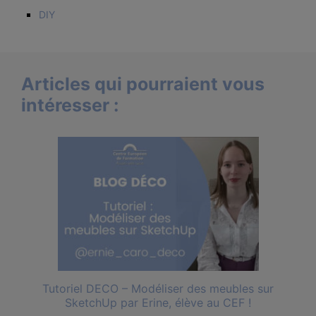
DIY
Articles qui pourraient vous
intéresser :
Tutoriel DECO – Modéliser des meubles sur
SketchUp par Erine, élève au CEF !